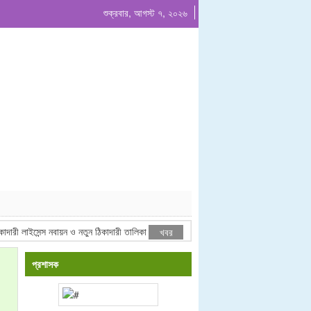
শুক্রবার, আগস্ট ৭, ২০২৬
রী লাইসেন্স নবায়ন ও নতুন ঠিকাদারী তালিকা ভুক্তি বিজ্ঞপ্তি ২০২৬-২০২৭ অর্থবছর
জনাব
খবর
প্রশাসক