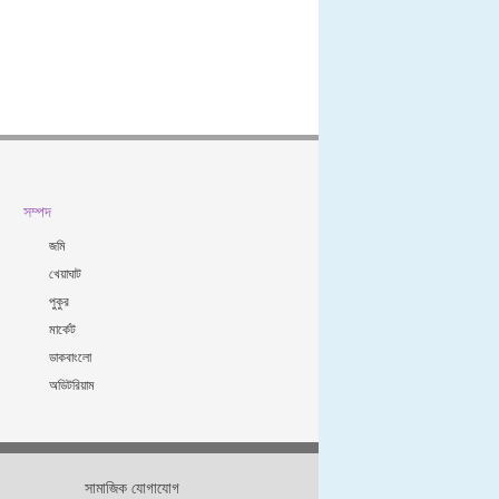
সম্পদ
জমি
খেয়াঘাট
পুকুর
মার্কেট
ডাকবাংলো
অডিটরিয়াম
সামাজিক যোগাযোগ