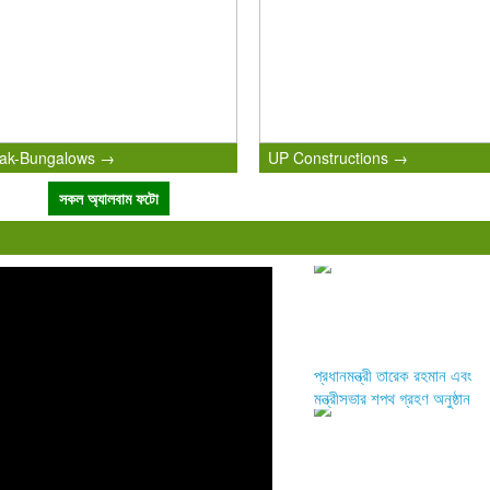
ak-Bungalows →
UP Constructions →
সকল অ্যালবাম ফটো
প্রধানমন্ত্রী তারেক রহমান এবং
মন্ত্রীসভার শপথ গ্রহণ অনুষ্ঠান