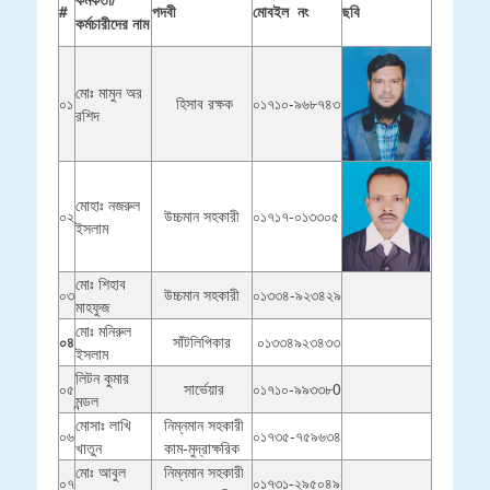
#
পদবী
মোবইল নং
ছবি
কর্মচারীদের নাম
মোঃ মামুন অর
০১
হিসাব রক্ষক
০১৭১০-৯৬৮৭৪৩
রশিদ
মোহাঃ নজরুল
০২
উচ্চমান সহকারী
০১৭১৭-০১৩৩০৫
ইসলাম
মোঃ শিহাব
০৩
উচ্চমান সহকারী
০১৩৩৪-৯২৩৪২৯
মাহফুজ
মোঃ মনিরুল
০৪
সাঁটলিপিকার
০১৩৩৪৯২৩৪৩৩
ইসলাম
লিটন কুমার
০৫
সার্ভেয়ার
০১৭১০-৯৯৩৩৮0
মন্ডল
মোসাঃ লাখি
নিম্নমান সহকারী
০৬
০১৭৩৫-৭৫৯৬৩৪
খাতুন
কাম-মুদ্রাক্ষরিক
মোঃ আবুল
নিম্নমান সহকারী
০৭
০১৭৩১-২৯৫০৪৯