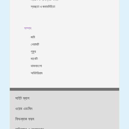
স্বচ্ছতা ও জবাবদিহিতা
সম্পদ
জমি
খেয়াঘাট
পুকুর
মার্কেট
ডাকবাংলো
অডিটরিয়াম
সাইট ম্যাপ
ওয়েব এডমিন
ফিডব্যাক ফরম