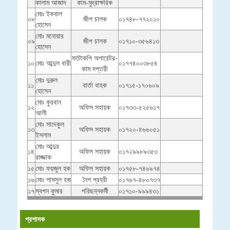
কালাম আজাদ
কাম-মুদ্রাক্ষরিক
মোঃ ইকবাল
০৮
জীপ চালক
০১৭৪৮-৭৭২০১০
হোসেন
মোঃ মনোয়ার
০৯
জীপ চালক
০১৭১০-৩৫৬৪১৩
হোসেন
ফটোকপি অপারেটর-
১০
মোঃ আব্দুল বারী
০১৭৭৪০০৩৮৫৪
কাম দপ্তরী
মোঃ দুরুল
১১
বার্তা বাহক
০১৭১৫-১৭০৬০৯
হোসেন
মোঃ কুরবান
১২
অফিস সহায়ক
০১৭৩৩-৫২৫৬১৭
আলী
মোঃ সাদেকুল
১৩
অফিস সহায়ক
০১৭২০-৪৬৬০৫১
ইসলাম
মোঃ আব্দুর
১৪
অফিস সহায়ক
০১৭২৯৯৮৯৩৫৩
রাজ্জাক
১৫
মোঃ ফয়জুল হক
অফিস সহায়ক
০১৭৫৮-৭৪৬৯৭৪
১৬
মোঃ শামসুল হক
নৈশ প্রহরী
০১৭৬৭-৪৮০৭৩৭
১৭
স্বপন কুমার
পরিছন্নকর্মী
০১৭১০-৯৯৯৪৩১
প্রশাসক