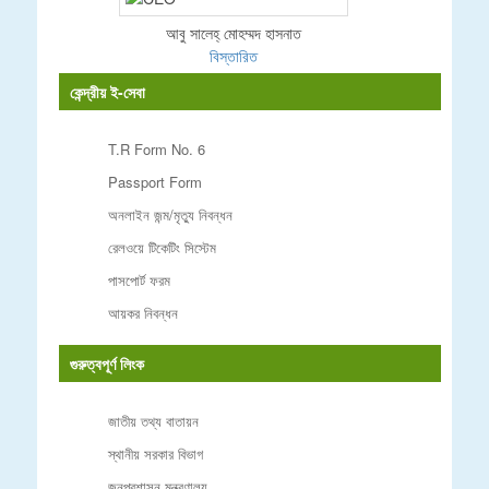
আবু সালেহ্ মোহম্মদ হাসনাত
বিস্তারিত
কেন্দ্রীয় ই-সেবা
T.R Form No. 6
Passport Form
অনলাইন জন্ম/মৃত্যু নিবন্ধন
রেলওয়ে টিকেটিং সিস্টেম
পাসপোর্ট ফরম
আয়কর নিবন্ধন
গুরুত্বপূর্ণ লিংক
জাতীয় তথ্য বাতায়ন
স্থানীয় সরকার বিভাগ
জনপ্রশাসন মন্ত্রণালয়