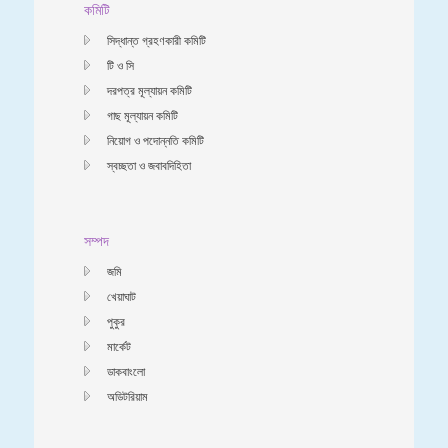
কমিটি
সিদ্ধান্ত গ্রহণকারী কমিটি
টি ও সি
দরপত্র মূল্যায়ন কমিটি
গাছ মূল্যায়ন কমিটি
নিয়োগ ও পদোন্নতি কমিটি
স্বচ্ছতা ও জবাবদিহিতা
সম্পদ
জমি
খেয়াঘাট
পুকুর
মার্কেট
ডাকবাংলো
অডিটরিয়াম