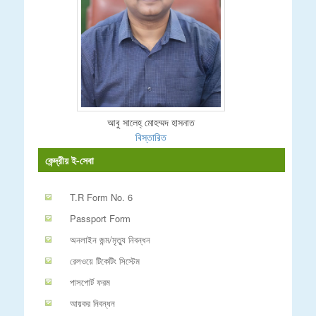
আবু সালেহ্ মোহম্মদ হাসনাত
বিস্তারিত
কেন্দ্রীয় ই-সেবা
T.R Form No. 6
Passport Form
অনলাইন জন্ম/মৃত্যু নিবন্ধন
রেলওয়ে টিকেটিং সিস্টেম
পাসপোর্ট ফরম
আয়কর নিবন্ধন