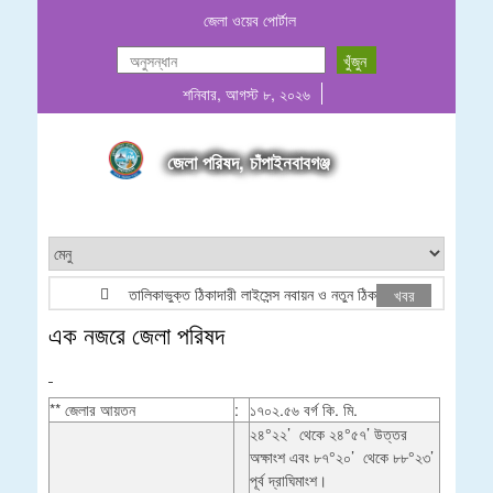
জেলা ওয়েব পোর্টাল
শনিবার, আগস্ট ৮, ২০২৬
জেলা পরিষদ, চাঁপাইনবাবগঞ্জ
তালিকাভুক্ত ঠিকাদারী লাইসেন্স নবায়ন ও নতুন ঠিকাদারী তালিকা ভুক্তি বিজ
খবর
এক নজরে জেলা পরিষদ
** জেলার আয়তন
:
১৭০২.৫৬ বর্গ কি. মি.
২৪°২২’ থেকে ২৪°৫৭’ উত্তর
অক্ষাংশ এবং ৮৭°২০’ থেকে ৮৮°২৩’
পূর্ব দ্রাঘিমাংশ।