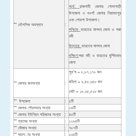
পূর্বে:
রাজশাহী জেলার গোদাগাড়ী
উপজেলা ও নওগাঁ জেলার নিয়ামতপুর
এবং পোরশা উপজেলা।
** ভৌগলিক অবস্থান
:
পশ্চিমে:
ভারতের মালদহ জেলা ও পদ্মা
নদী
উত্তরে:
ভারতের মালদহ জেলা
দক্ষিণে:
পদ্মা নদী ও ভারতের মুর্শিদাবাদ
জেলা
পুর“ষ = ৮,৮৭,১৭০ জন
মহিলা = ৯,৪৮,৩৫৮ জন
** জেলার জনসংখ্যা
:
মোট = ১৮,৩৫,৫২৮ জন
** উপজেলা
:
৫টি
** জেলার পৌরসভার সংখ্যা
:
০৪টি
** জেলার ইউনিয়ন পরিষদের সংখ্যা
:
৪৫টি
** গ্রামের সংখ্যা
:
১২৯৪টি
** মৌজার সংখ্যা
:
৭৮৭টি
** মহাল­ার সংখ্যা
:
১৩৪টি