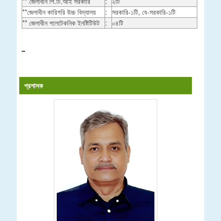
** জেলাধীন পি.টি.আই সরকারি
:
২টি
**জেলাধীন কারিগরি উচ্চ বিদ্যালয়
:
সরকারি-১টি, বে-সরকারি-১টি
** জেলাধীন পলেটেকনিক ইনষ্টিটিউট
:
০৪টি
প্রশাসক