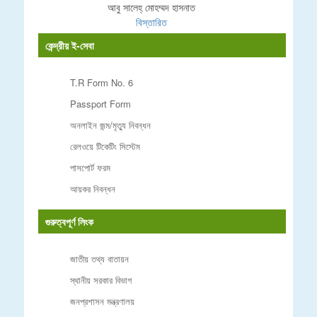
আবু সালেহ্ মোহম্মদ হাসনাত
বিস্তারিত
কেন্দ্রীয় ই-সেবা
T.R Form No. 6
Passport Form
অনলাইন জন্ম/মৃত্যু নিবন্ধন
রেলওয়ে টিকেটিং সিস্টেম
পাসপোর্ট ফরম
আয়কর নিবন্ধন
গুরুত্বপূর্ণ লিংক
জাতীয় তথ্য বাতায়ন
স্থানীয় সরকার বিভাগ
জনপ্রশাসন মন্ত্রণালয়