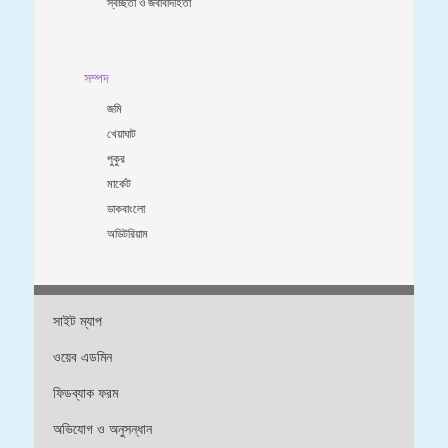
স্বচ্ছতা ও জবাবদিহিতা
সম্পদ
জমি
খেয়াঘাট
পুকুর
মার্কেট
ডাকবাংলো
অডিটরিয়াম
সাইট ম্যাপ
ওয়েব এডমিন
ফিডব্যাক ফরম
অভিযোগ ও অনুসন্ধান