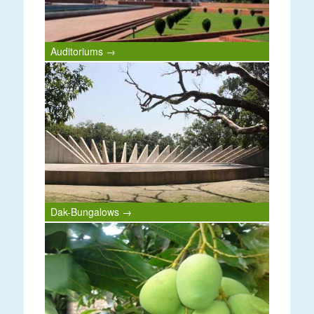
Auditoriums →
Dak-Bungalows →