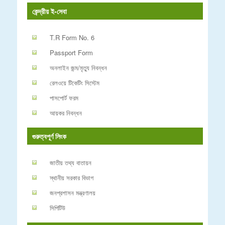
কেন্দ্রীয় ই-সেবা
T.R Form No. 6
Passport Form
অনলাইন জন্ম/মৃত্যু নিবন্ধন
রেলওয়ে টিকেটিং সিস্টেম
পাসপোর্ট ফরম
আয়কর নিবন্ধন
গুরুত্বপূর্ণ লিংক
জাতীয় তথ্য বাতায়ন
স্থানীয় সরকার বিভাগ
জনপ্রশাসন মন্ত্রণালয়
সিপিটিউ