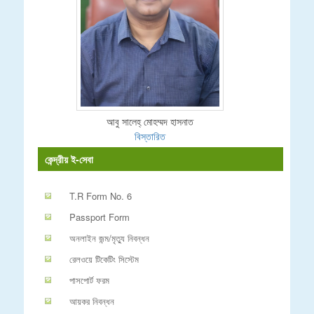
আবু সালেহ্ মোহম্মদ হাসনাত
বিস্তারিত
কেন্দ্রীয় ই-সেবা
T.R Form No. 6
Passport Form
অনলাইন জন্ম/মৃত্যু নিবন্ধন
রেলওয়ে টিকেটিং সিস্টেম
পাসপোর্ট ফরম
আয়কর নিবন্ধন