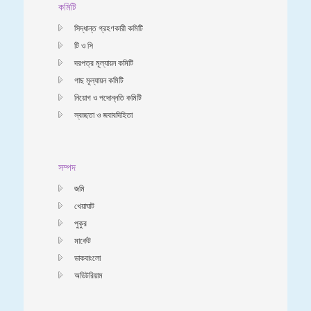
কমিটি
সিদ্ধান্ত গ্রহণকারী কমিটি
টি ও সি
দরপত্র মূল্যায়ন কমিটি
গাছ মূল্যায়ন কমিটি
নিয়োগ ও পদোন্নতি কমিটি
স্বচ্ছতা ও জবাবদিহিতা
সম্পদ
জমি
খেয়াঘাট
পুকুর
মার্কেট
ডাকবাংলো
অডিটরিয়াম