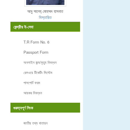
আবু সালেহ্ মোহম্মদ হাসনাত
বিস্তারিত
কেন্দ্রীয় ই-সেবা
T.R Form No. 6
Passport Form
অনলাইন জন্ম/মৃত্যু নিবন্ধন
রেলওয়ে টিকেটিং সিস্টেম
পাসপোর্ট ফরম
আয়কর নিবন্ধন
গুরুত্বপূর্ণ লিংক
জাতীয় তথ্য বাতায়ন