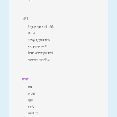
কমিটি
সিদ্ধান্ত গ্রহণকারী কমিটি
টি ও সি
দরপত্র মূল্যায়ন কমিটি
গাছ মূল্যায়ন কমিটি
নিয়োগ ও পদোন্নতি কমিটি
স্বচ্ছতা ও জবাবদিহিতা
সম্পদ
জমি
খেয়াঘাট
পুকুর
মার্কেট
ডাকবাংলো