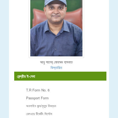
আবু সালেহ্ মোহম্মদ হাসনাত
বিস্তারিত
কেন্দ্রীয় ই-সেবা
T.R Form No. 6
Passport Form
অনলাইন জন্ম/মৃত্যু নিবন্ধন
রেলওয়ে টিকেটিং সিস্টেম