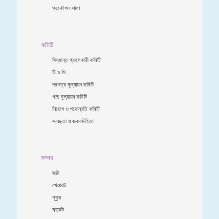
প্রকৌশল শাখা
কমিটি
সিদ্ধান্ত গ্রহণকারী কমিটি
টি ও সি
দরপত্র মূল্যায়ন কমিটি
গাছ মূল্যায়ন কমিটি
নিয়োগ ও পদোন্নতি কমিটি
স্বচ্ছতা ও জবাবদিহিতা
সম্পদ
জমি
খেয়াঘাট
পুকুর
মার্কেট