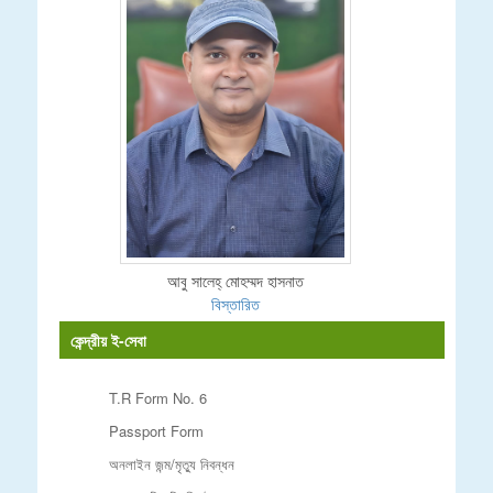
আবু সালেহ্ মোহম্মদ হাসনাত
বিস্তারিত
কেন্দ্রীয় ই-সেবা
T.R Form No. 6
Passport Form
অনলাইন জন্ম/মৃত্যু নিবন্ধন